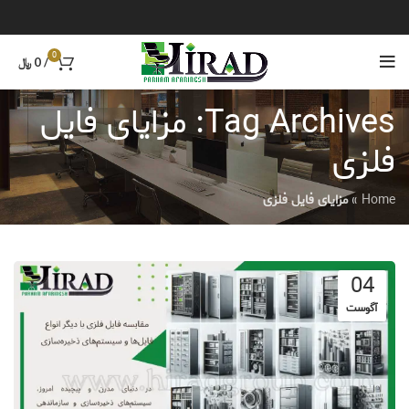
0
/
0
﷼
Tag Archives: مزایای فایل
فلزی
Home
»
مزایای فایل فلزی
04
آگوست