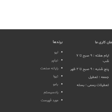
برندها
مان کاری ما
لیو
ایام هفته : ۹ صبح تا ۷
نیلپر
شب
رایانه صنعت
پنج شنبه : ۹ صبح تا ۲ ظهر
تیوا
جمعه : تعطیل
بامو
تعطیلات رسمی : بسته
رادسیستم
مورد فهرست