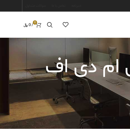
خبرنامه
تماس با ما
سوالات متداول
0
/
0
﷼
رتیشن ام دی اف