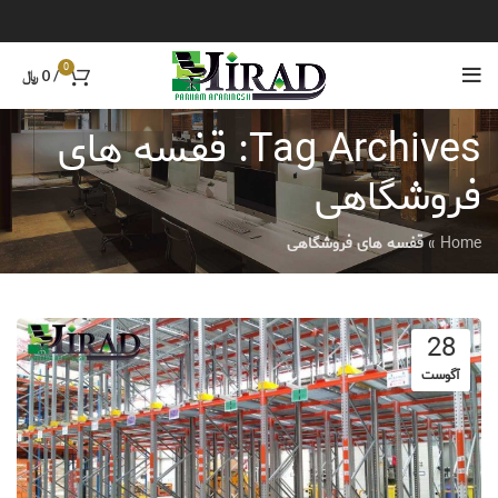
0
/
0
﷼
Tag Archives: قفسه های
فروشگاهی
Home
»
قفسه های فروشگاهی
28
آگوست