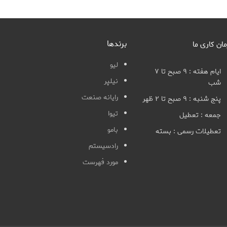
برندها
مان کاری ما
لیو
ایام هفته : ۹ صبح تا ۷
نیلپر
شب
رایانه صنعت
پنج شنبه : ۹ صبح تا ۲ ظهر
تیوا
جمعه : تعطیل
بامو
تعطیلات رسمی : بسته
رادسیستم
مورد فهرست