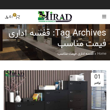
0
/
0
﷼
Tag Archives: قفسه اداری
فیمت مناسب
Home
»
قفسه اداری فیمت مناسب
01
نوامبر