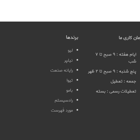
برندها
مان کاری ما
لیو
ایام هفته : ۹ صبح تا ۷
نیلپر
شب
رایانه صنعت
پنج شنبه : ۹ صبح تا ۲ ظهر
تیوا
جمعه : تعطیل
بامو
تعطیلات رسمی : بسته
رادسیستم
مورد فهرست