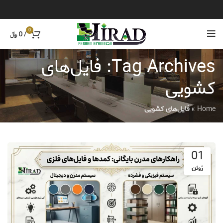
0
/
0
﷼
Tag Archives: فایل‌های
کشویی
Home
»
فایل‌های کشویی
01
ژوئن