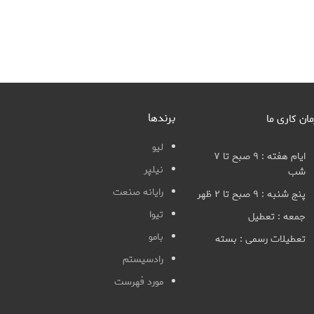
برندها
مان کاری ما
لیو
ایام هفته : ۹ صبح تا ۷
نیلپر
شب
رایانه صنعت
پنج شنبه : ۹ صبح تا ۲ ظهر
تیوا
جمعه : تعطیل
بامو
تعطیلات رسمی : بسته
رادسیستم
مورد فهرست