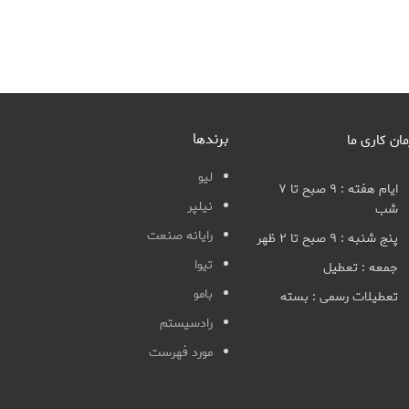
برندها
مان کاری ما
لیو
ایام هفته : ۹ صبح تا ۷
نیلپر
شب
رایانه صنعت
پنج شنبه : ۹ صبح تا ۲ ظهر
تیوا
جمعه : تعطیل
بامو
تعطیلات رسمی : بسته
رادسیستم
مورد فهرست