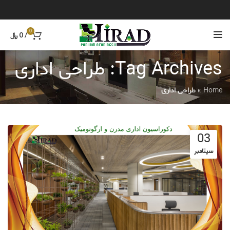
0
/
0
﷼
Tag Archives: طراحی اداری
Home
»
طراحی اداری
03
سپتامبر