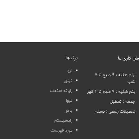
برندها
مان کاری ما
لیو
ایام هفته : ۹ صبح تا ۷
نیلپر
شب
رایانه صنعت
پنج شنبه : ۹ صبح تا ۲ ظهر
تیوا
جمعه : تعطیل
بامو
تعطیلات رسمی : بسته
رادسیستم
مورد فهرست