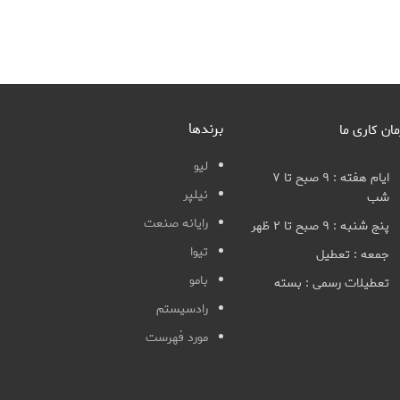
برندها
مان کاری ما
لیو
ایام هفته : ۹ صبح تا ۷
نیلپر
شب
رایانه صنعت
پنج شنبه : ۹ صبح تا ۲ ظهر
تیوا
جمعه : تعطیل
بامو
تعطیلات رسمی : بسته
رادسیستم
مورد فهرست