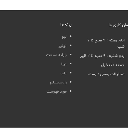
برندها
مان کاری ما
لیو
ایام هفته : ۹ صبح تا ۷
نیلپر
شب
رایانه صنعت
پنج شنبه : ۹ صبح تا ۲ ظهر
تیوا
جمعه : تعطیل
بامو
تعطیلات رسمی : بسته
رادسیستم
مورد فهرست