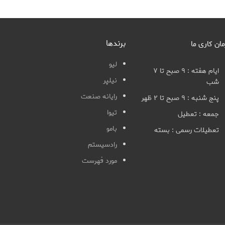
برندها
مان کاری ما
لیو
ایام هفته : ۹ صبح تا ۷
نیلپر
شب
رایانه صنعت
پنج شنبه : ۹ صبح تا ۲ ظهر
تیوا
جمعه : تعطیل
بامو
تعطیلات رسمی : بسته
رادسیستم
مورد فهرست