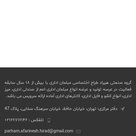
گروه صنعتی هیراد طراح اختصاصی مبلمان اداری با بیش از ۱۸ سال سابقه
فعالیت در عرصه تولید و عرضه انواع مبلمان اداری اعم از صندلی اداری، میز
اداری،
انواع
کشو و فایل اداری، کانترهای اداری آماده ارائه سرویس می باشد.
دفتر مرکزی: تهران، خیابان حافظ، خیابان سرهنگ سخایی، پلاک 47
تلفکس : ۰۲۱۶۶۷۱۶۱۴۶
parham.afarinesh.hirad@gmail.com