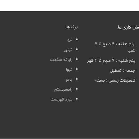
برندها
مان کاری ما
لیو
ایام هفته : ۹ صبح تا ۷
نیلپر
شب
رایانه صنعت
پنج شنبه : ۹ صبح تا ۲ ظهر
تیوا
جمعه : تعطیل
بامو
تعطیلات رسمی : بسته
رادسیستم
مورد فهرست