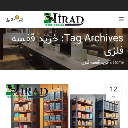
0
/
0
﷼
Tag Archives: خرید قفسه
فلزی
Home
»
خرید قفسه فلزی
12
مه