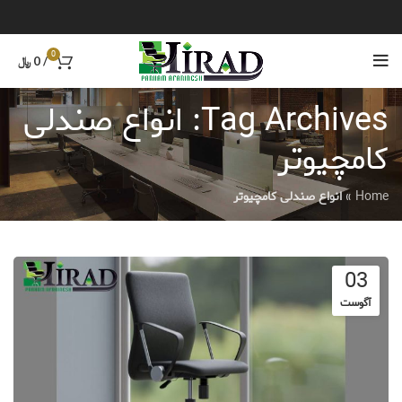
0
/
0
﷼
Tag Archives: انواع صندلی
کامچیوتر
Home
»
انواع صندلی کامچیوتر
03
آگوست