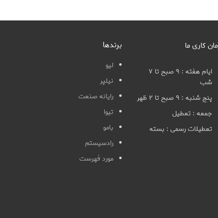
برندها
مان کاری ما
لیو
ایام هفته : ۹ صبح تا ۷
نیلپر
شب
رایانه صنعت
پنج شنبه : ۹ صبح تا ۲ ظهر
تیوا
جمعه : تعطیل
بامو
تعطیلات رسمی : بسته
رادسیستم
مورد فهرست