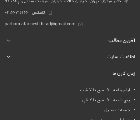
دفتر مرکزی: تهران، خیابان حافظ، خیابان سرهنگ سخایی، پلاک 47
تلفکس : ۰۲۱۶۶۷۱۶۱۴۶
parham.afarinesh.hirad@gmail.com
آخرین مطالب
اطلاعات سایت
زمان کاری ما
ایام هفته : ۹ صبح تا ۷ شب
پنج شنبه : ۹ صبح تا ۲ ظهر
جمعه : تعطیل
تعطیلات رسمی : بسته