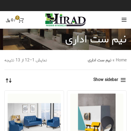
0
/
0
﷼
نیم ست اداری
Home
»
نیم ست اداری
نمایش 1–12 از 13 نتیجه
Show sidebar