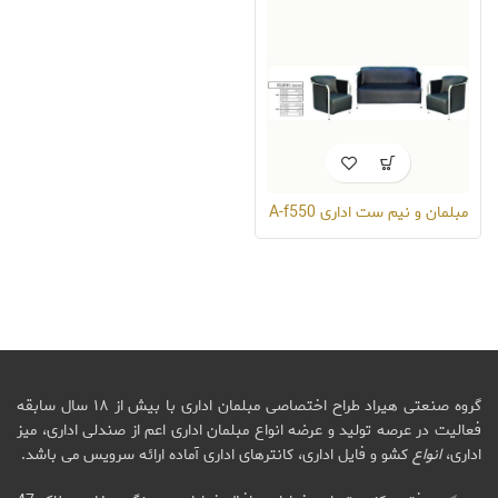
مبلمان و نیم ست اداری A-f550
گروه صنعتی هیراد طراح اختصاصی مبلمان اداری با بیش از ۱۸ سال سابقه
فعالیت در عرصه تولید و عرضه انواع مبلمان اداری اعم از صندلی اداری، میز
اداری،
انواع
کشو و فایل اداری، کانترهای اداری آماده ارائه سرویس می باشد.