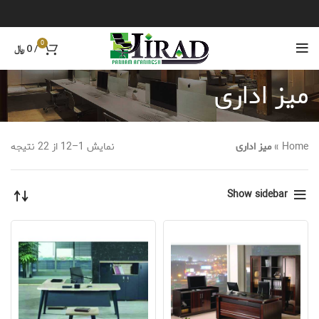
0
/
0
﷼
میز اداری
Home
»
میز اداری
نمایش 1–12 از 22 نتیجه
Show sidebar