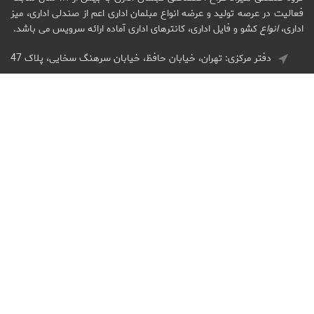
فعالیت در عرصه تولید و عرضه انواع مبلمان اداری اعم از صندلی اداری، میز
اداری،
انواع
کشو و فایل اداری، کانترهای اداری آماده ارائه سرویس می باشد.
دفتر مرکزی: تهران، خیابان حافظ، خیابان سرهنگ سخایی، پلاک 47
تلفکس : ۰۲۱۶۶۷۱۶۱۴۶
parham.afarinesh.hirad@gmail.com
آخرین مطالب
اطلاعات سایت
زمان کاری ما
ایام هفته : ۹ صبح تا ۷ شب
پنج شنبه : ۹ صبح تا ۲ ظهر
جمعه : تعطیل