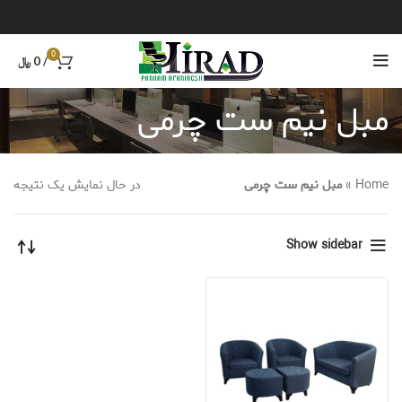
0
/
0
﷼
مبل نیم ست چرمی
Home
»
مبل نیم ست چرمی
در حال نمایش یک نتیجه
Show sidebar