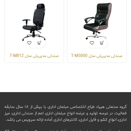
صندلی مدیریتی مدل T-M5000
صندلی مدیریتی مدل T-M812
گروه صنعتی هیراد طراح اختصاصی مبلمان اداری با بیش از ۱۸ سال سابقه
فعالیت در عرصه تولید و عرضه انواع مبلمان اداری اعم از صندلی اداری، میز
اداری،
انواع
کشو و فایل اداری، کانترهای اداری آماده ارائه سرویس می باشد.