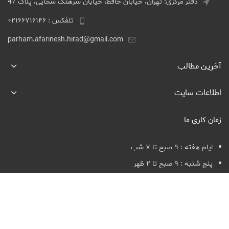
دفتر مرکزی: تهران، خیابان حافظ، خیابان سرهنگ سخایی، پلاک 47
تلفکس : ۰۲۱۶۶۷۱۶۱۴۶
parham.afarinesh.hirad@gmail.com
آخرین مطالب
اطلاعات سایت
زمان کاری ما
ایام هفته : ۹ صبح تا ۷ شب
پنج شنبه : ۹ صبح تا ۲ ظهر
جمعه : تعطیل
تعطیلات رسمی : بسته