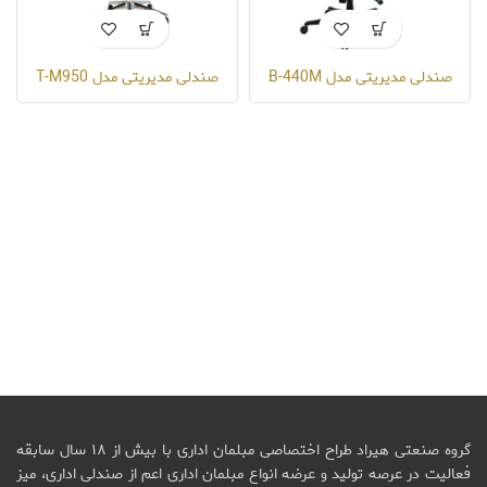
صندلی مدیریتی مدل B-440M
صندلی مدیریتی مدل T-M950
گروه صنعتی هیراد طراح اختصاصی مبلمان اداری با بیش از ۱۸ سال سابقه
فعالیت در عرصه تولید و عرضه انواع مبلمان اداری اعم از صندلی اداری، میز