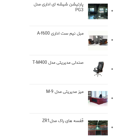
پارتیشن شیشه ای اداری مدل
PG3
مبل نیم ست اداری A-f600
صندلی مدیریتی مدل T-M400
میز مدیریتی مدل M-9
قفسه های راک مدلZR1