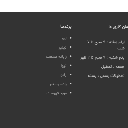
برندها
مان کاری ما
لیو
ایام هفته : ۹ صبح تا ۷
نیلپر
شب
رایانه صنعت
پنج شنبه : ۹ صبح تا ۲ ظهر
تیوا
جمعه : تعطیل
بامو
تعطیلات رسمی : بسته
رادسیستم
مورد فهرست