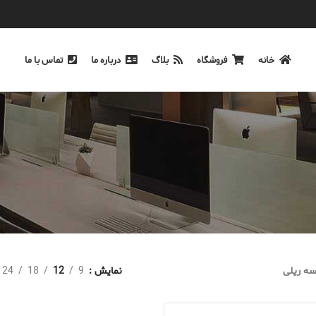
خانه
فروشگاه
بلاگ
درباره ما
تماس با ما
ه ریلی
نمایش
9
12
18
24