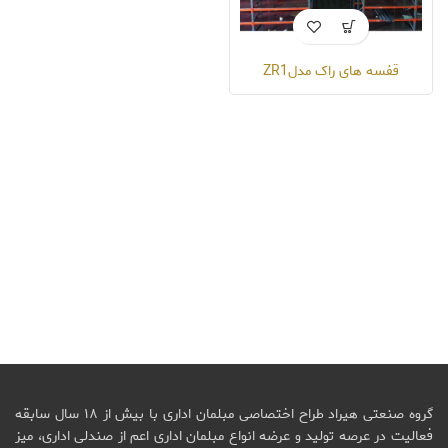
قفسه های راک مدلZR1
گروه صنعتی هیراد طراح اختصاصی مبلمان اداری با بیش از ۱۸ سال سابقه
فعالیت در عرصه تولید و عرضه انواع مبلمان اداری اعم از صندلی اداری، میز