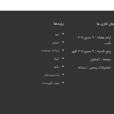
برندها
مان کاری ما
لیو
ایام هفته : ۹ صبح تا ۷
نیلپر
شب
رایانه صنعت
پنج شنبه : ۹ صبح تا ۲ ظهر
تیوا
جمعه : تعطیل
بامو
تعطیلات رسمی : بسته
رادسیستم
مورد فهرست