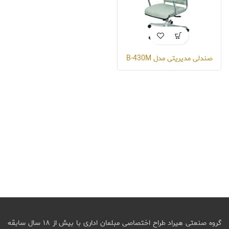
صندلی مدیریتی مدل B-430M
گروه صنعتی هیراد طراح اختصاصی مبلمان اداری با بیش از ۱۸ سال سابقه