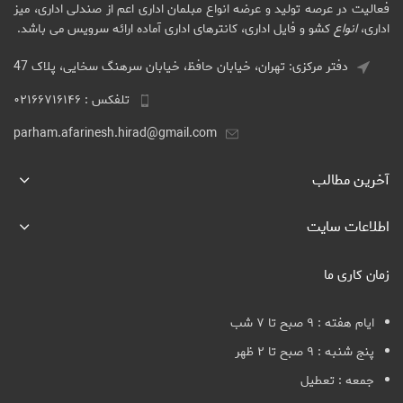
فعالیت در عرصه تولید و عرضه انواع مبلمان اداری اعم از صندلی اداری، میز
اداری،
انواع
کشو و فایل اداری، کانترهای اداری آماده ارائه سرویس می باشد.
دفتر مرکزی: تهران، خیابان حافظ، خیابان سرهنگ سخایی، پلاک 47
تلفکس : ۰۲۱۶۶۷۱۶۱۴۶
parham.afarinesh.hirad@gmail.com
آخرین مطالب
اطلاعات سایت
زمان کاری ما
ایام هفته : ۹ صبح تا ۷ شب
پنج شنبه : ۹ صبح تا ۲ ظهر
جمعه : تعطیل