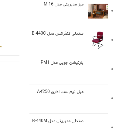
میز مدیریتی مدل M-16
صندلی کنفرانس مدل B-440C
صن
پارتیشن چوبی مدل PM1
مبل نیم ست اداری A-f250
صندلی مدیریتی مدل B-440M