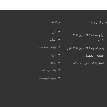
برندها
مان کاری ما
لیو
ایام هفته : ۹ صبح تا ۷
نیلپر
شب
رایانه صنعت
پنج شنبه : ۹ صبح تا ۲ ظهر
تیوا
جمعه : تعطیل
بامو
تعطیلات رسمی : بسته
رادسیستم
مورد فهرست