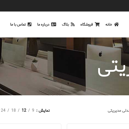
خانه
فروشگاه
بلاگ
درباره ما
تماس با ما
یتی
لی مدیریتی
نمایش
9
12
18
24