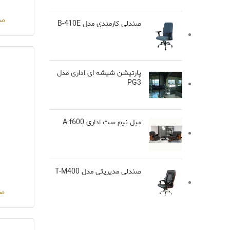
صن
صندلی کارمندی مدل B-410E
پارتیشن شیشه ای اداری مدل
PG3
مبل نیم ست اداری A-f600
صندلی مدیریتی مدل T-M400
صن