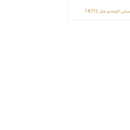
دلی کارمندی مدل T-K712