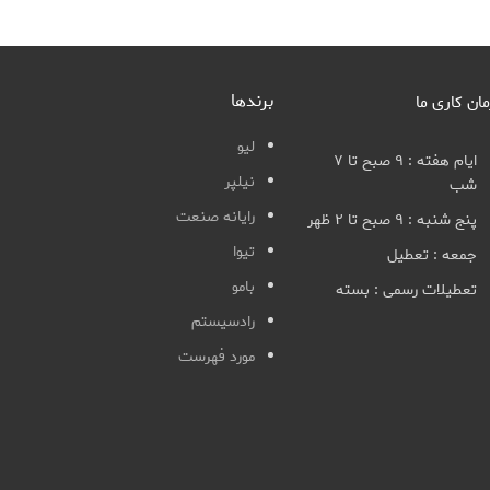
برندها
مان کاری ما
لیو
ایام هفته : ۹ صبح تا ۷
نیلپر
شب
رایانه صنعت
پنج شنبه : ۹ صبح تا ۲ ظهر
تیوا
جمعه : تعطیل
بامو
تعطیلات رسمی : بسته
رادسیستم
مورد فهرست