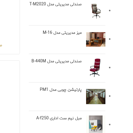
صندلی مدیریتی مدل T-M2020
میز مدیریتی مدل M-16
صن
صندلی مدیریتی مدل B-440M
پارتیشن چوبی مدل PM1
مبل نیم ست اداری A-f250