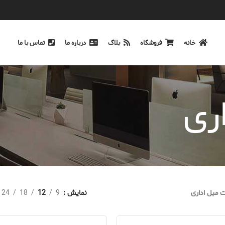
خانه
فروشگاه
بلاگ
درباره ما
تماس با ما
ری
مبل اداری
نمایش
9
12
18
24