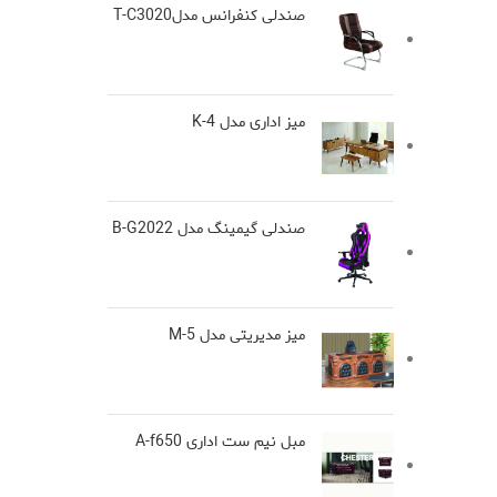
صندلی کنفرانس مدلT-C3020
میز اداری مدل K-4
صندلی گیمینگ مدل B-G2022
میز مدیریتی مدل M-5
مبل نیم ست اداری A-f650