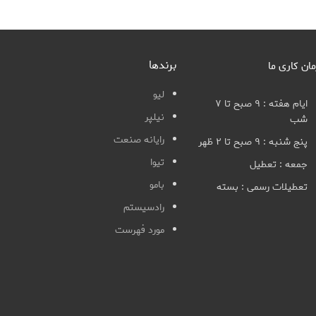
برندها
مان کاری ما
لیو
ایام هفته : ۹ صبح تا ۷
نیلپر
شب
رایانه صنعت
پنج شنبه : ۹ صبح تا ۲ ظهر
تیوا
جمعه : تعطیل
بامو
تعطیلات رسمی : بسته
رادسیستم
مورد فهرست