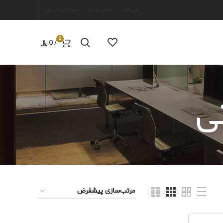
خبرنامه
تماس با ما
سوالات متداول
0
/
0
﷼
ی