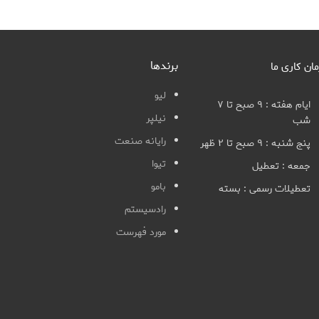
برندها
مان کاری ما
لیو
ایام هفته : ۹ صبح تا ۷
نیلپر
شب
رایانه صنعت
پنج شنبه : ۹ صبح تا ۲ ظهر
تیوا
جمعه : تعطیل
بامو
تعطیلات رسمی : بسته
رادسیستم
مورد فهرست