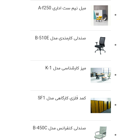
مبل نیم ست اداری A-f250
صندلی کارمندی مدل B-510E
میز کارشناسی مدل K-1
کمد فلزی کارگاهی مدل SF1
صندلی کنفرانس مدل B-450C