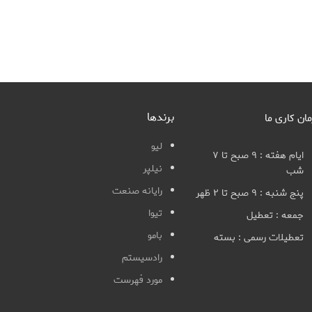
برندها
مان کاری ما
لیو
ایام هفته : ۹ صبح تا ۷
نیلپر
شب
رایانه صنعت
پنج شنبه : ۹ صبح تا ۲ ظهر
تیوا
جمعه : تعطیل
بامو
تعطیلات رسمی : بسته
رادسیستم
مورد فهرست