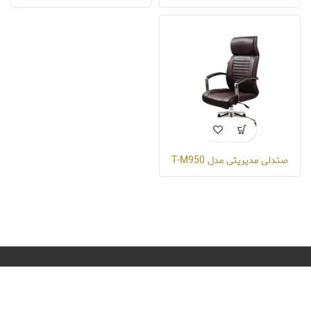
صندلی مدیریتی مدل T-M950
گروه صنعتی هیراد طراح اختصاصی مبلمان اداری با بیش از ۱۸ سال سابقه
فعالیت در عرصه تولید و عرضه انواع مبلمان اداری اعم از صندلی اداری، میز