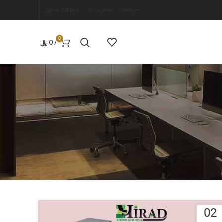
خبرنامه
تماس با ما
سوالات متداول
0
/
0
﷼
02