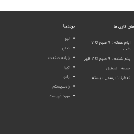
برندها
مان کاری ما
لیو
ایام هفته : ۹ صبح تا ۷
نیلپر
شب
رایانه صنعت
پنج شنبه : ۹ صبح تا ۲ ظهر
تیوا
جمعه : تعطیل
بامو
تعطیلات رسمی : بسته
رادسیستم
مورد فهرست